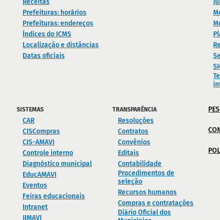
Receitas
Ju
Prefeituras: horários
M
Prefeituras: endereços
M
Índices do ICMS
Pl
Localização e distâncias
Re
Datas oficiais
Se
S
Te
i
PES
SISTEMAS
TRANSPARÊNCIA
CAR
Resoluções
CO
CISCompras
Contratos
CIS-AMAVI
Convênios
POL
Controle interno
Editais
Diagnóstico municipal
Contabilidade
Procedimentos de
EducAMAVI
seleção
Eventos
Recursos humanos
Feiras educacionais
Compras e contratações
Intranet
Diário Oficial dos
JIMAVI