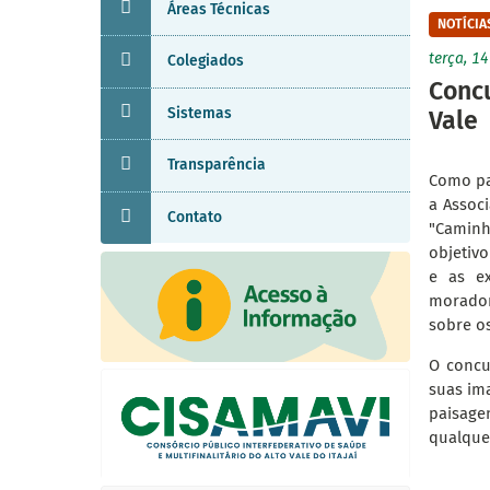
Áreas Técnicas
NOTÍCIA
terça, 1
Colegiados
Concu
Sistemas
Vale
Transparência
Como pa
a Associ
Contato
"Caminh
objetivo
e as ex
morador
sobre os
O concu
suas ima
paisagen
qualque