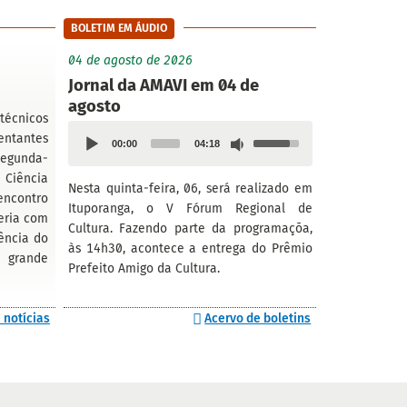
BOLETIM EM ÁUDIO
04 de agosto de 2026
m
Jornal da AMAVI em 04 de
agosto
écnicos
Audio
Use
sentantes
00:00
04:18
Player
Up/Down
segunda-
Arrow
 Ciência
Nesta quinta-feira, 06, será realizado em
keys
encontro
Ituporanga, o V Fórum Regional de
to
eria com
Cultura. Fazendo parte da programaçõa,
increase
ência do
às 14h30, acontece a entrega do Prêmio
or
 grande
Prefeito Amigo da Cultura.
decrease
volume.
 notícias
Acervo de boletins