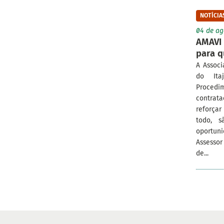
NOTÍCIA
04 de ag
AMAVI 
para q
A Associ
do Ita
Procedi
contrat
reforçar
todo, s
oportun
Assessor
de...