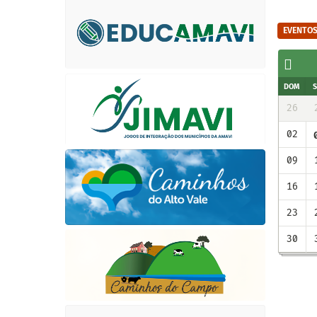
EVENTO
Julho
DOM
SEG
TER
QUA
QUI
SEX
SÁB
DOM
28
29
30
02
03
04
26
01
05
06
09
11
02
07
08
10
12
13
14
18
09
15
16
17
19
20
23
24
25
16
21
22
26
27
31
1
23
28
29
30
30