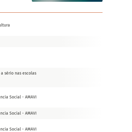
ultura
SÁB
05
12
I
19
 a sério nas escolas
26
I
3
ência Social - AMAVI
ência Social - AMAVI
ência Social - AMAVI