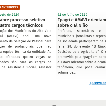
S ANTERIORES
osto de 2026
02 de julho de 2026
abre processo seletivo
Epagri e AMAVI orienta
uatro cargos técnicos
sobre o El Niño
ação dos Municípios do Alto Vale
Prefeitos, secretários e t
jaí (AMAVI) abriu um novo
municipais, jornalistas e repre
mento de Seleção de Pessoal para
da sociedade participaram na 
ação de profissionais que irão
feira, 29, do evento “El Niño:
 a equipe técnica da entidade. Ao
Decisões para Agricultura”. O 
ão ofertadas quatro vagas. As
promovido pela Epagri em parc
idades são para os cargos de
a AMAVI orientou sobre a ocorr
 de Assistência Social, Assessor
fenômeno, que pode causar
volume de...
Acervo de