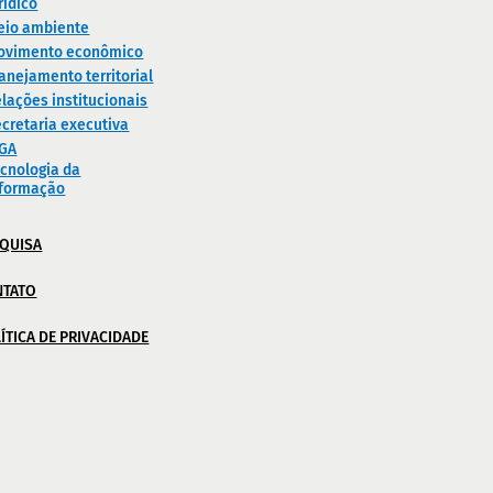
rídico
eio ambiente
ovimento econômico
anejamento territorial
lações institucionais
cretaria executiva
IGA
cnologia da
nformação
QUISA
NTATO
ÍTICA DE PRIVACIDADE