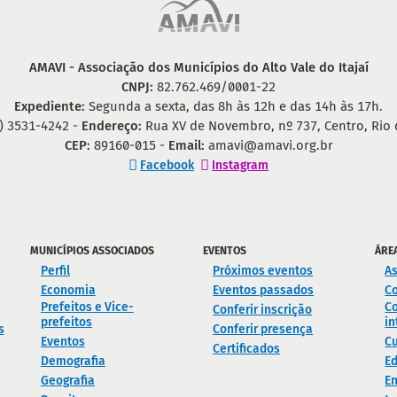
AMAVI - Associação dos Municípios do Alto Vale do Itajaí
CNPJ:
82.762.469/0001-22
Expediente:
Segunda a sexta, das 8h às 12h e das 14h às 17h.
) 3531-4242 -
Endereço:
Rua XV de Novembro, nº 737, Centro, Rio 
CEP:
89160-015 -
Email:
amavi@amavi.org.br
Facebook
Instagram
MUNICÍPIOS ASSOCIADOS
EVENTOS
ÁRE
Perfil
Próximos eventos
As
Economia
Eventos passados
C
Prefeitos e Vice-
Co
Conferir inscrição
prefeitos
in
s
Conferir presença
Eventos
Cu
Certificados
Demografia
E
Geografia
En