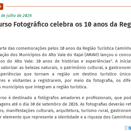
S
4 de julho de 2026
rso Fotográfico celebra os 10 anos da Reg
rte das comemorações pelos 10 anos da Região Turística Caminhos
ação dos Municípios do Alto Vale do Itajaí (AMAVI) lançou o concu
os do Alto Vale: 10 anos de histórias e experiências". A inici
 valorizar as belezas naturais, o patrimônio cultural, a gastronomi
periências que tornam a região um destino turístico único,
es e visitantes a registrarem, por meio da fotografia, os dife
 municípios que integram a região turística.
rso é destinado a fotógrafos amadores e profissionais, que pod
gens até o dia 30 de setembro de 2026. As fotografias deverão retr
s, manifestações culturais, arquitetura, turismo rural, gastrono
r elemento que represente a identidade e a riqueza dos Caminhos 
N