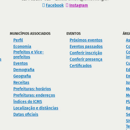
Facebook
Instagram
MUNICÍPIOS ASSOCIADOS
EVENTOS
ÁRE
Perfil
Próximos eventos
As
Economia
Eventos passados
C
Prefeitos e Vice-
Co
Conferir inscrição
prefeitos
in
s
Conferir presença
Eventos
Cu
Certificados
Demografia
E
Geografia
En
Receitas
Ju
Prefeituras: horários
M
Prefeituras: endereços
M
Índices do ICMS
Pl
Localização e distâncias
Re
Datas oficiais
Se
S
Te