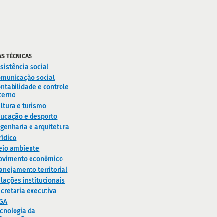
AS TÉCNICAS
sistência social
omunicação social
ntabilidade e controle
terno
ltura e turismo
ducação e desporto
genharia e arquitetura
rídico
eio ambiente
ovimento econômico
anejamento territorial
lações institucionais
cretaria executiva
IGA
cnologia da