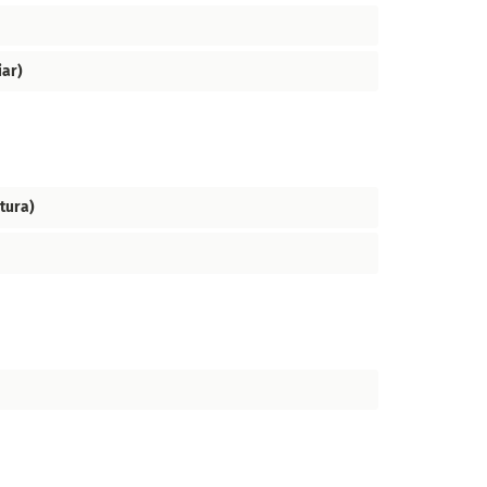
iar)
tura)