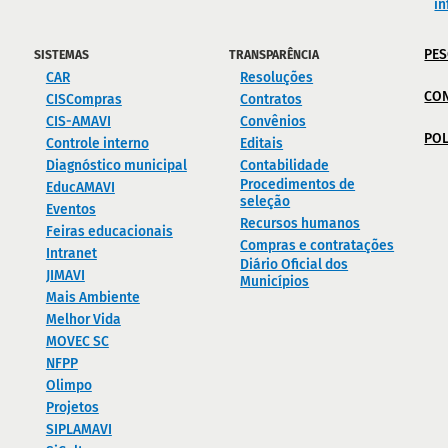
i
PES
SISTEMAS
TRANSPARÊNCIA
CAR
Resoluções
CO
CISCompras
Contratos
CIS-AMAVI
Convênios
POL
Controle interno
Editais
Diagnóstico municipal
Contabilidade
Procedimentos de
EducAMAVI
seleção
Eventos
Recursos humanos
Feiras educacionais
Compras e contratações
Intranet
Diário Oficial dos
JIMAVI
Municípios
Mais Ambiente
Melhor Vida
MOVEC SC
NFPP
Olimpo
Projetos
SIPLAMAVI