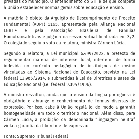
privadas do município. O entendimento do STF é de que compete
à União estabelecer normas gerais sobre educação e ensino.
A matéria é objeto da Arguição de Descumprimento de Preceito
Fundamental (ADPF) 1165, apresentada pela Aliança Nacional
LGBTI+ e pela Associação Brasileira de Famílias
Homotransafetivas e julgada na sessão virtual finalizada em 3/2.
O colegiado seguiu o voto da relatora, ministra Cármen Lúcia.
Segundo a relatora, a Lei municipal 6.499/2022, a pretexto de
regulamentar matéria de interesse local, interferiu de forma
indevida no currículo pedagógico de instituições de ensino
vinculadas ao Sistema Nacional de Educação, previsto na Lei
federal 13.005/2014, e submetidas à Lei de Diretrizes e Bases da
Educação Nacional (Lei federal 9.394/1996).
A ministra ressaltou, ainda, que o ensino da língua portuguesa é
obrigatório e abrange o conhecimento de formas diversas de
expressão. Por isso, cabe à União regulá-lo, de modo a garantir
homogeneidade em todo o território nacional. Além disso, para
Cármen Lúcia, a proibição da denominada “linguagem neutra”
viola a garantia da liberdade de expressão.
Fonte: Supremo Tribunal Federal