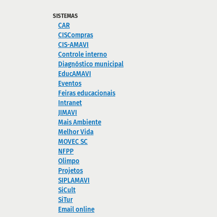
SISTEMAS
CAR
CISCompras
CIS-AMAVI
Controle interno
Diagnóstico municipal
EducAMAVI
Eventos
Feiras educacionais
Intranet
JIMAVI
Mais Ambiente
Melhor Vida
MOVEC SC
NFPP
Olimpo
Projetos
SIPLAMAVI
SiCult
SiTur
Email online