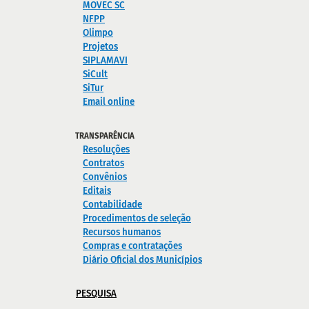
MOVEC SC
NFPP
Olimpo
Projetos
SIPLAMAVI
SiCult
SiTur
Email online
TRANSPARÊNCIA
Resoluções
Contratos
Convênios
Editais
Contabilidade
Procedimentos de seleção
Recursos humanos
Compras e contratações
Diário Oficial dos Municípios
PESQUISA