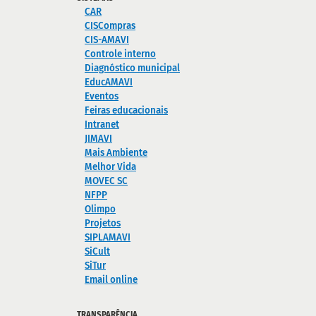
CAR
CISCompras
CIS-AMAVI
Controle interno
Diagnóstico municipal
EducAMAVI
Eventos
Feiras educacionais
Intranet
JIMAVI
Mais Ambiente
Melhor Vida
MOVEC SC
NFPP
Olimpo
Projetos
SIPLAMAVI
SiCult
SiTur
Email online
TRANSPARÊNCIA