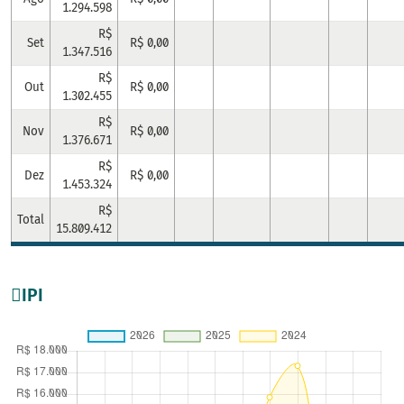
1.294.598
R$
Set
R$ 0,00
1.347.516
R$
Out
R$ 0,00
1.302.455
R$
Nov
R$ 0,00
1.376.671
R$
Dez
R$ 0,00
1.453.324
R$
Total
15.809.412
IPI