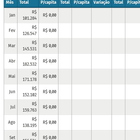
Mês
Total
P/capita
Total
P/capita
Variação
Total
P/capi
R$
Jan
R$ 0,00
101.284
R$
Fev
R$ 0,00
126.547
R$
Mar
R$ 0,00
145.531
R$
Abr
R$ 0,00
182.532
R$
Mai
R$ 0,00
171.178
R$
Jun
R$ 0,00
152.102
R$
Jul
R$ 0,00
159.763
R$
Ago
R$ 0,00
138.195
R$
Set
R$ 0,00