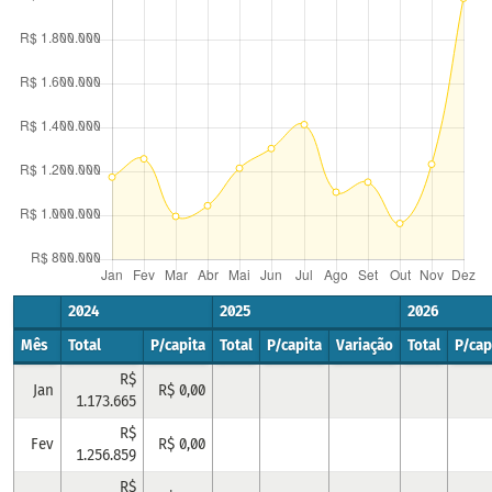
2024
2025
2026
Mês
Total
P/capita
Total
P/capita
Variação
Total
P/cap
R$
Jan
R$ 0,00
1.173.665
R$
Fev
R$ 0,00
1.256.859
R$