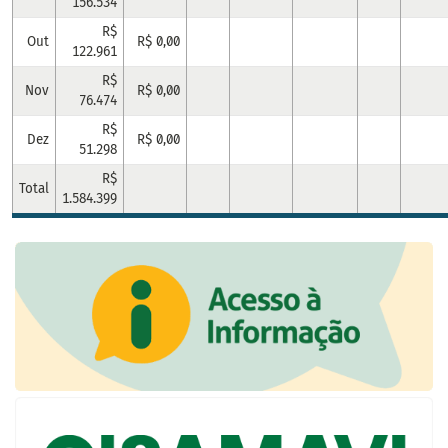
156.534
R$
Out
R$ 0,00
122.961
R$
Nov
R$ 0,00
76.474
R$
Dez
R$ 0,00
51.298
R$
Total
1.584.399