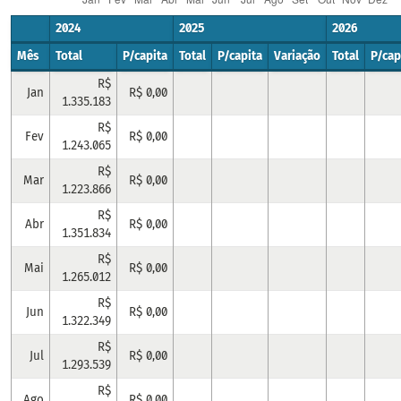
2024
2025
2026
Mês
Total
P/capita
Total
P/capita
Variação
Total
P/cap
R$
Jan
R$ 0,00
1.335.183
R$
Fev
R$ 0,00
1.243.065
R$
Mar
R$ 0,00
1.223.866
R$
Abr
R$ 0,00
1.351.834
R$
Mai
R$ 0,00
1.265.012
R$
Jun
R$ 0,00
1.322.349
R$
Jul
R$ 0,00
1.293.539
R$
Ago
R$ 0,00