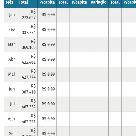
Mês
Total
P/capita
Total
P/capita
Variação
Total
P/capi
R$
Jan
R$ 0,00
273.657
R$
Fev
R$ 0,00
337.774
R$
Mar
R$ 0,00
369.169
R$
Abr
R$ 0,00
422.401
R$
Mai
R$ 0,00
427.774
R$
Jun
R$ 0,00
387.410
R$
Jul
R$ 0,00
407.334
R$
Ago
R$ 0,00
402.221
R$
Set
R$ 0,00