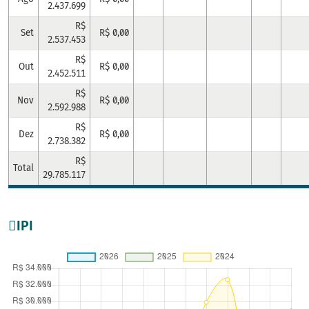
2.437.699
R$
Set
R$ 0,00
2.537.453
R$
Out
R$ 0,00
2.452.511
R$
Nov
R$ 0,00
2.592.988
R$
Dez
R$ 0,00
2.738.382
R$
Total
29.785.117
IPI