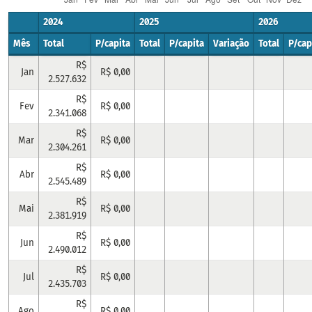
2024
2025
2026
Mês
Total
P/capita
Total
P/capita
Variação
Total
P/cap
R$
Jan
R$ 0,00
2.527.632
R$
Fev
R$ 0,00
2.341.068
R$
Mar
R$ 0,00
2.304.261
R$
Abr
R$ 0,00
2.545.489
R$
Mai
R$ 0,00
2.381.919
R$
Jun
R$ 0,00
2.490.012
R$
Jul
R$ 0,00
2.435.703
R$
Ago
R$ 0,00