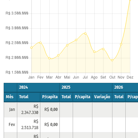
2024
2025
2026
Mês
Total
P/capita
Total
P/capita
Variação
Total
P/cap
R$
Jan
R$ 0,00
2.347.330
R$
Fev
R$ 0,00
2.513.718
R$