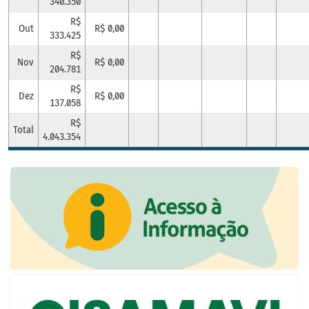
340.350
R$
Out
R$ 0,00
333.425
R$
Nov
R$ 0,00
204.781
R$
Dez
R$ 0,00
137.058
R$
Total
4.043.354