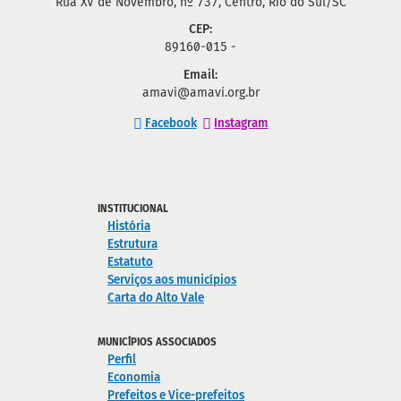
Rua XV de Novembro, nº 737, Centro, Rio do Sul/SC
CEP:
89160-015 -
Email:
amavi@amavi.org.br
Facebook
Instagram
INSTITUCIONAL
História
Estrutura
Estatuto
Serviços aos municípios
Carta do Alto Vale
MUNICÍPIOS ASSOCIADOS
Perfil
Economia
Prefeitos e Vice-prefeitos