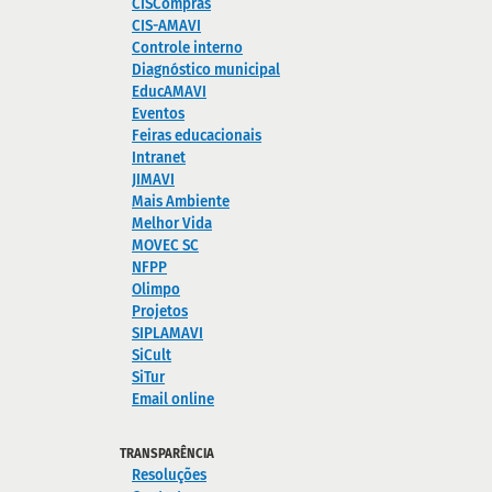
CISCompras
CIS-AMAVI
Controle interno
Diagnóstico municipal
EducAMAVI
Eventos
Feiras educacionais
Intranet
JIMAVI
Mais Ambiente
Melhor Vida
MOVEC SC
NFPP
Olimpo
Projetos
SIPLAMAVI
SiCult
SiTur
Email online
TRANSPARÊNCIA
Resoluções