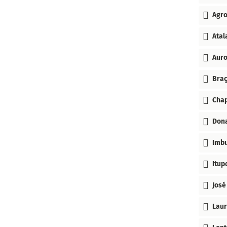
Agr
Atal
Aur
Bra
Cha
Don
Imb
Itup
José
Laur