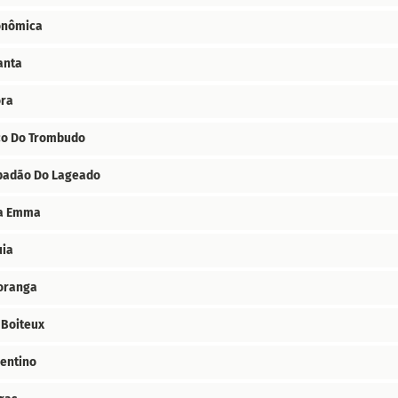
onômica
anta
ora
ço Do Trombudo
padão Do Lageado
a Emma
uia
oranga
 Boiteux
entino