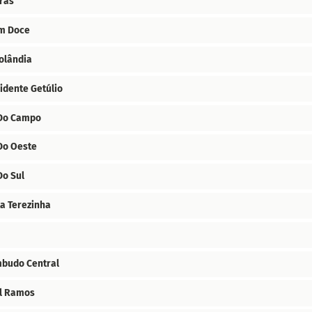
ras
im Doce
olândia
idente Getúlio
 Do Campo
Do Oeste
Do Sul
a Terezinha
budo Central
al Ramos