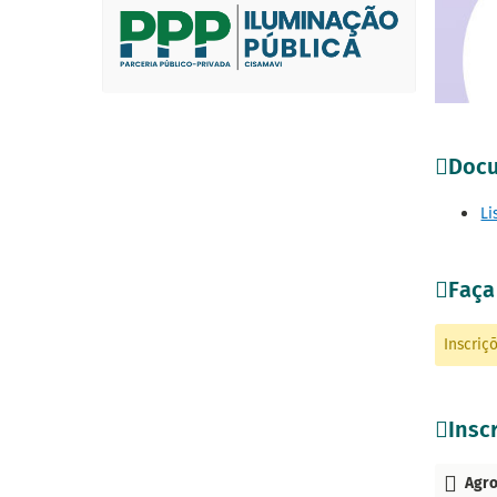
Docu
Li
Faça
Inscriç
Inscr
Agro