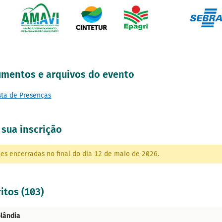
mentos e arquivos do evento
sta de Presenças
 sua inscrição
ões encerradas no final do dia 12 de maio de 2026.
itos (103)
lândia