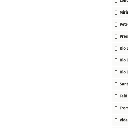
Lont
Mir
Petr
Pres
Rio
Rio 
Rio 
Sant
Taió
Trom
Vid