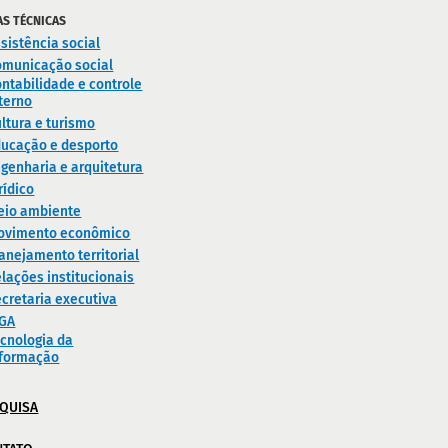
AS TÉCNICAS
sistência social
omunicação social
ntabilidade e controle
terno
ltura e turismo
ducação e desporto
genharia e arquitetura
rídico
eio ambiente
ovimento econômico
anejamento territorial
lações institucionais
cretaria executiva
IGA
cnologia da
nformação
QUISA