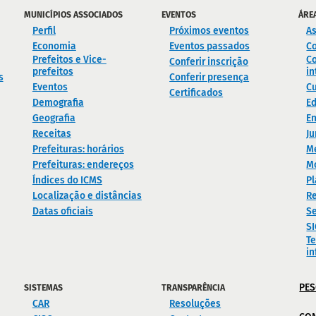
MUNICÍPIOS ASSOCIADOS
EVENTOS
ÁRE
Perfil
Próximos eventos
As
Economia
Eventos passados
C
Prefeitos e Vice-
Co
Conferir inscrição
prefeitos
in
s
Conferir presença
Eventos
Cu
Certificados
Demografia
E
Geografia
En
Receitas
Ju
Prefeituras: horários
M
Prefeituras: endereços
M
Índices do ICMS
Pl
Localização e distâncias
Re
Datas oficiais
Se
S
Te
i
PES
SISTEMAS
TRANSPARÊNCIA
CAR
Resoluções