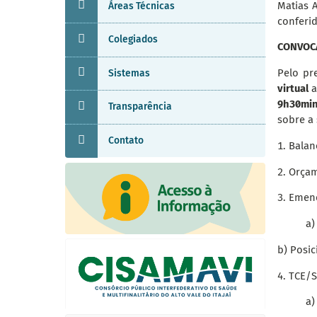
Matias 
Áreas Técnicas
conferi
Colegiados
CONVOC
Pelo pr
Sistemas
virtual
a
9h30mi
Transparência
sobre a
Contato
1.
Balan
2.
Orçam
3.
Emend
a)
b) Posi
4. TCE/
a)