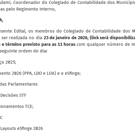
Adami, Coordenador do Colegiado de Contabilidade dos Município
das pelo Regimento Interno,
A,
esente Edital, os membros do Colegiado de Contabilidade dos M
 ser realizada no dia
23 de janeiro de 2026, (link será disponibili
n
e término previsto para as 11 horas
com qualquer número de me
 seguinte ordem do dia
:
ço 2025;
ento 2026 (PPA, LDO e LOA) e o eSfinge;
as Parlamentares
 Decisões STF
cionamentos TCE;
SC
 Layouts eSfinge 2026