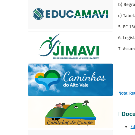
b) Regra
c) Tabel
5. EC 13
6. Legis
7. Assun
Nota: Re
Docu
Ed