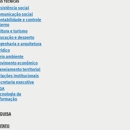
AS TÉCNICAS
sistência social
omunicação social
ntabilidade e controle
terno
ltura e turismo
ducação e desporto
genharia e arquitetura
rídico
eio ambiente
ovimento econômico
anejamento territorial
lações institucionais
cretaria executiva
IGA
cnologia da
nformação
QUISA
NTATO