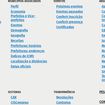
MUNICÍPIOS ASSOCIADOS
EVENTOS
ÁRE
Perfil
Próximos eventos
As
Economia
Eventos passados
C
Prefeitos e Vice-
Co
Conferir inscrição
prefeitos
in
s
Conferir presença
Eventos
Cu
Certificados
Demografia
E
Geografia
En
Receitas
Ju
Prefeituras: horários
M
Prefeituras: endereços
M
Índices do ICMS
Pl
Localização e distâncias
Re
Datas oficiais
Se
S
Te
i
PES
SISTEMAS
TRANSPARÊNCIA
CAR
Resoluções
CO
CISCompras
Contratos