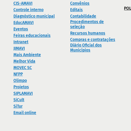
CIS-AMAVI
Convênios
POL
Controle interno
Editais
Diagnóstico municipal
Contabilidade
Procedimentos de
EducAMAVI
seleção
Eventos
Recursos humanos
Feiras educacionais
Compras e contratações
Intranet
Diário Oficial dos
JIMAVI
Municípios
Mais Ambiente
Melhor Vida
MOVEC SC
NFPP
Olimpo
Projetos
SIPLAMAVI
SiCult
SiTur
Email online