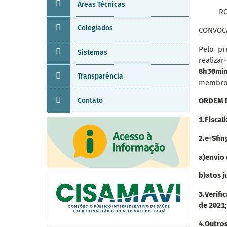
Áreas Técnicas
RO
Colegiados
CONVOC
Pelo pr
Sistemas
realiza
8h30mi
Transparência
membros
Contato
ORDEM D
1.
Fiscal
2.
e-Sfin
a)
envio 
b)
atos j
3.
Verifi
de 2021;
4.
Outros