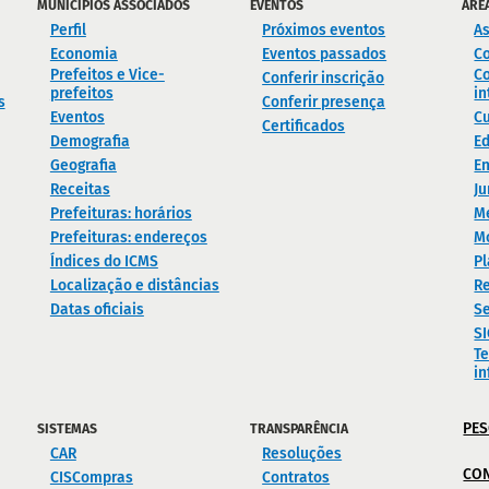
MUNICÍPIOS ASSOCIADOS
EVENTOS
ÁRE
Perfil
Próximos eventos
As
Economia
Eventos passados
C
Prefeitos e Vice-
Co
Conferir inscrição
prefeitos
in
s
Conferir presença
Eventos
Cu
Certificados
Demografia
E
Geografia
En
Receitas
Ju
Prefeituras: horários
M
Prefeituras: endereços
M
Índices do ICMS
Pl
Localização e distâncias
Re
Datas oficiais
Se
S
Te
i
PES
SISTEMAS
TRANSPARÊNCIA
CAR
Resoluções
CO
CISCompras
Contratos