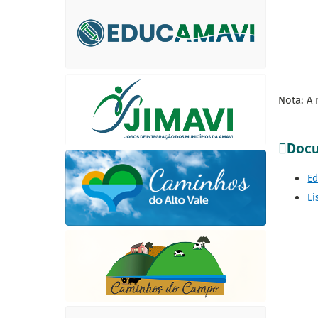
Nota: A 
Docu
Ed
Li