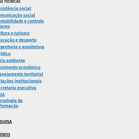
AS TÉCNICAS
sistência social
omunicação social
ntabilidade e controle
terno
ltura e turismo
ducação e desporto
genharia e arquitetura
rídico
eio ambiente
ovimento econômico
anejamento territorial
lações institucionais
cretaria executiva
IGA
cnologia da
nformação
QUISA
NTATO