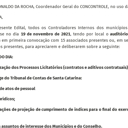
NALDO DA ROCHA, Coordenador Geral do CONCONTROLE, no uso das 
A,
esente Edital, todos os Controladores Internos dos município
r-se no dia
19 de novembro de 2021
, tendo por local o
auditóri
n
em primeira convocação com 15 associados presentes ou, em 
 presentes, para apreciarem e deliberarem sobre a seguinte:
O DIA:
ização dos Processos Licitatórios (contratos e aditivos contratuais)
ge do Tribunal de Contas de Santa Catarina:
de atos de pessoal
urídicos;
cações de projeção de cumprimento de índices para o final do exercí
 assuntos de interesse dos Municípios e do Conselho.