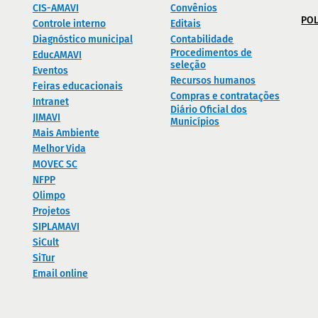
CIS-AMAVI
Convênios
POL
Controle interno
Editais
Diagnóstico municipal
Contabilidade
Procedimentos de
EducAMAVI
seleção
Eventos
Recursos humanos
Feiras educacionais
Compras e contratações
Intranet
Diário Oficial dos
JIMAVI
Municípios
Mais Ambiente
Melhor Vida
MOVEC SC
NFPP
Olimpo
Projetos
SIPLAMAVI
SiCult
SiTur
Email online