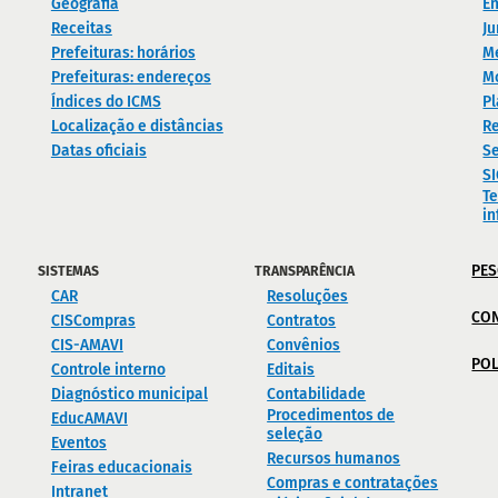
Geografia
En
Receitas
Ju
Prefeituras: horários
M
Prefeituras: endereços
M
Índices do ICMS
Pl
Localização e distâncias
Re
Datas oficiais
Se
S
Te
i
PES
SISTEMAS
TRANSPARÊNCIA
CAR
Resoluções
CO
CISCompras
Contratos
CIS-AMAVI
Convênios
POL
Controle interno
Editais
Diagnóstico municipal
Contabilidade
Procedimentos de
EducAMAVI
seleção
Eventos
Recursos humanos
Feiras educacionais
Compras e contratações
Intranet