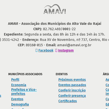
AMAVI - Associação dos Municípios do Alto Vale do Itajaí
CNPJ:
82.762.469/0001-22
Expediente:
Segunda a sexta, das 8h às 12h e das 14h às 17h.
) 3531-4242 -
Endereço:
Rua XV de Novembro, nº 737, Centro, Rio 
CEP:
89160-015 -
Email:
amavi@amavi.org.br
Facebook
Instagram
MUNICÍPIOS ASSOCIADOS
EVENTOS
ÁRE
Perfil
Próximos eventos
As
Economia
Eventos passados
C
Prefeitos e Vice-
Co
Conferir inscrição
prefeitos
in
s
Conferir presença
Eventos
Cu
Certificados
Demografia
E