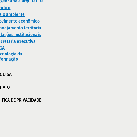
genharia e arquitetura
rídico
eio ambiente
ovimento econômico
anejamento territorial
lações institucionais
cretaria executiva
IGA
cnologia da
nformação
QUISA
NTATO
ÍTICA DE PRIVACIDADE