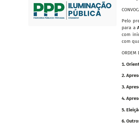
CONVOC
Pelo pre
para a
com iní
com qua
ORDEM D
1. Orien
2. Apre
3. Apre
4. Apres
5. Eleiç
6. Outro