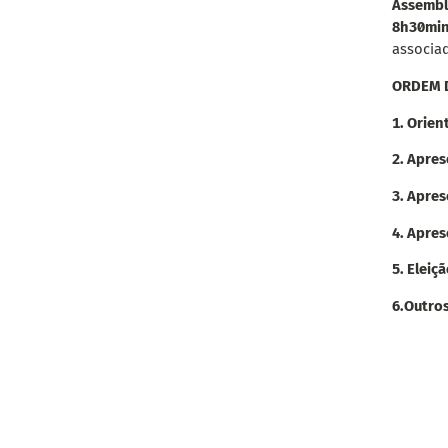
Assembl
8h30mi
associa
ORDEM D
1. Orien
2. Apre
3. Apre
4. Apres
5. Eleiç
6.
Outros