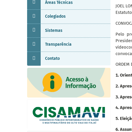
Áreas Técnicas
JOEL LON
Estatuto
Colegiados
CONVOC
Sistemas
Pelo pr
Presid
Transparência
videoco
convoca
Contato
ORDEM D
1. Orien
2. Apre
3. Apre
4. Apres
5. Eleiç
6. Assun