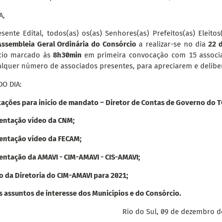
A,
sente Edital, todos(as) os(as) Senhores(as) Prefeitos(as) Eleito
Assembleia Geral Ordinária do Consórcio
a realizar-se no dia
22 d
cio marcado às
8h30min
em primeira convocação com 15 associ
lquer número de associados presentes, para apreciarem e delibe
O DIA:
tações para início de mandato – Diretor de Contas de Governo do 
sentação vídeo da CNM;
sentação vídeo da FECAM;
entação da AMAVI - CIM-AMAVI - CIS-AMAVI;
ão da Diretoria do CIM-AMAVI para 2021;
s assuntos de interesse dos Municípios e do Consórcio.
Rio do Sul, 09 de dezembro d