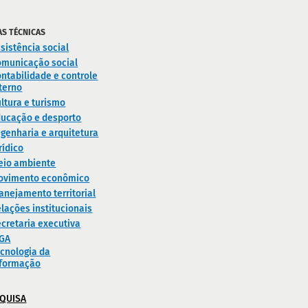
AS TÉCNICAS
sistência social
omunicação social
ntabilidade e controle
terno
ltura e turismo
ducação e desporto
genharia e arquitetura
rídico
eio ambiente
ovimento econômico
anejamento territorial
lações institucionais
cretaria executiva
IGA
cnologia da
nformação
QUISA