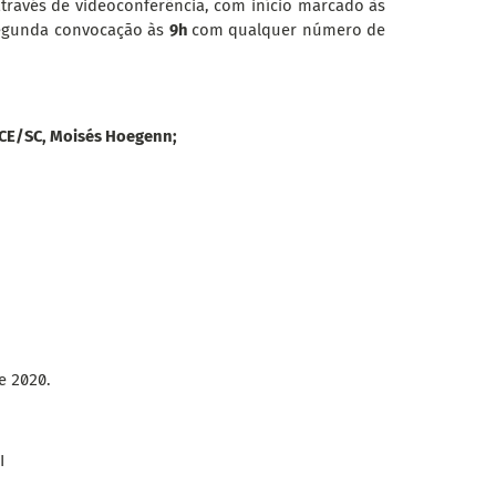
através de videoconferência, com início marcado às
segunda convocação às
9h
com qualquer número de
TCE/SC, Moisés Hoegenn;
e 2020.
I