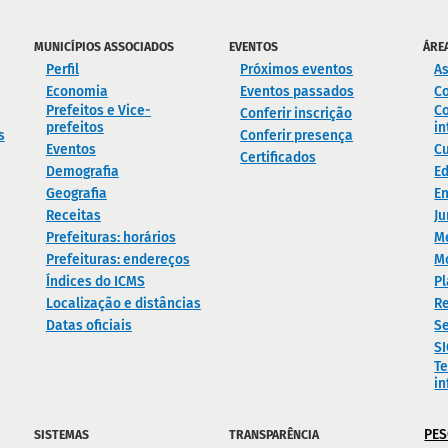
MUNICÍPIOS ASSOCIADOS
EVENTOS
ÁRE
Perfil
Próximos eventos
As
Economia
Eventos passados
C
Prefeitos e Vice-
Co
Conferir inscrição
prefeitos
in
s
Conferir presença
Eventos
Cu
Certificados
Demografia
E
Geografia
En
Receitas
Ju
Prefeituras: horários
M
Prefeituras: endereços
M
Índices do ICMS
Pl
Localização e distâncias
Re
Datas oficiais
Se
S
Te
i
PES
SISTEMAS
TRANSPARÊNCIA