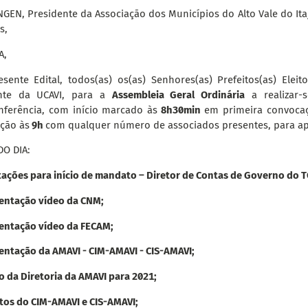
GEN, Presidente da Associação dos Municípios do Alto Vale do Itaj
s,
A,
esente Edital, todos(as) os(as) Senhores(as) Prefeitos(as) Elei
ente da UCAVI, para a
Assembleia Geral Ordinária
a realizar-
nferência, com início marcado às
8h30min
em primeira convoca
ção às
9h
com qualquer número de associados presentes, para ap
O DIA:
tações para início de mandato – Diretor de Contas de Governo do 
sentação vídeo da CNM;
sentação vídeo da FECAM;
entação da AMAVI - CIM-AMAVI - CIS-AMAVI;
ão da Diretoria da AMAVI para 2021;
tos do CIM-AMAVI e CIS-AMAVI;