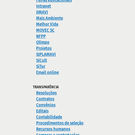
Feiras educacionais
Intranet
JIMAVI
Mais Ambiente
Melhor Vida
MOVEC SC
NFPP
Olimpo
Projetos
SIPLAMAVI
SiCult
SiTur
Email online
TRANSPARÊNCIA
Resoluções
Contratos
Convênios
Editais
Contabilidade
Procedimentos de seleção
Recursos humanos