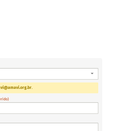
vi@amavi.org.br
.
erido)