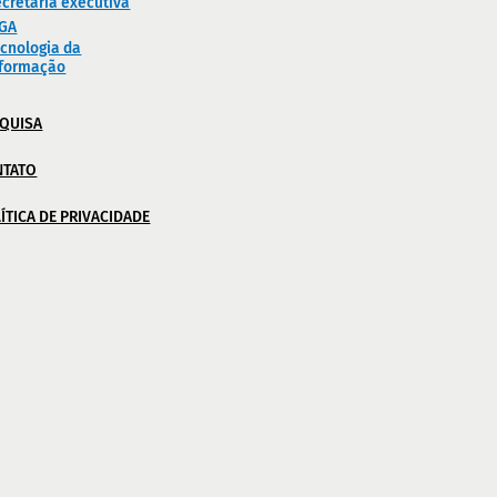
cretaria executiva
IGA
cnologia da
nformação
QUISA
NTATO
ÍTICA DE PRIVACIDADE