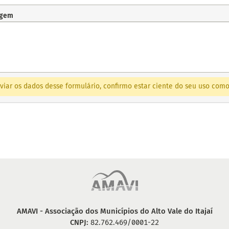
gem
viar os dados desse formulário, confirmo estar ciente do seu uso co
AMAVI - Associação dos Municípios do Alto Vale do Itajaí
CNPJ:
82.762.469/0001-22