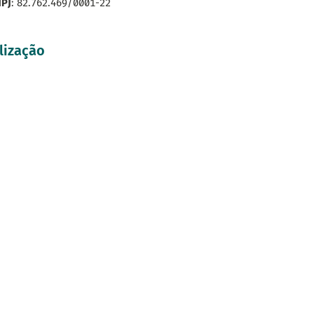
PJ
: 82.762.469/0001-22
lização