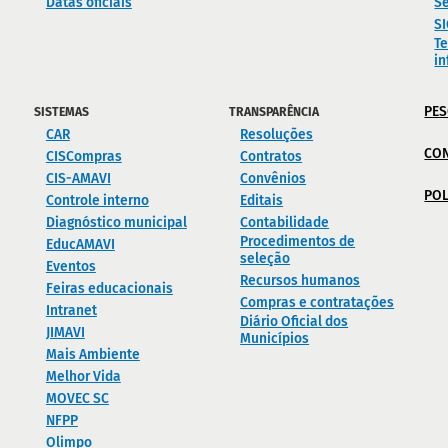
Datas oficiais
Se
S
Te
i
PES
SISTEMAS
TRANSPARÊNCIA
CAR
Resoluções
CO
CISCompras
Contratos
CIS-AMAVI
Convênios
POL
Controle interno
Editais
Diagnóstico municipal
Contabilidade
Procedimentos de
EducAMAVI
seleção
Eventos
Recursos humanos
Feiras educacionais
Compras e contratações
Intranet
Diário Oficial dos
JIMAVI
Municípios
Mais Ambiente
Melhor Vida
MOVEC SC
NFPP
Olimpo