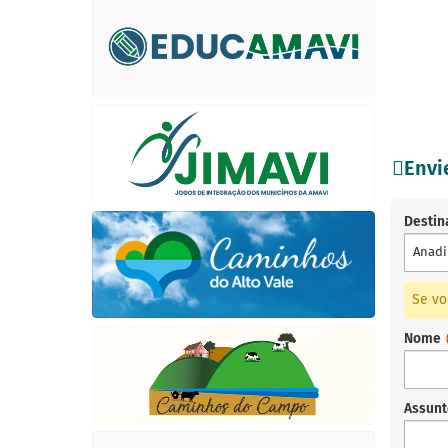
Env
Destin
Anadi
Se vo
Nome
Assun