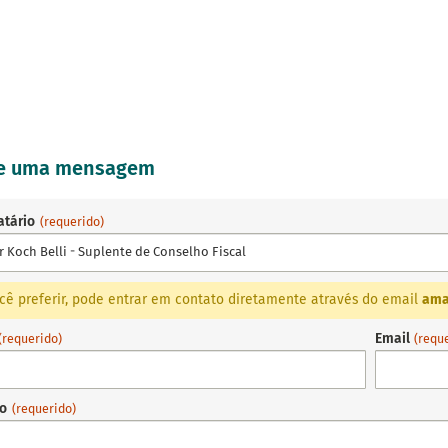
ie uma mensagem
atário
(requerido)
r Koch Belli - Suplente de Conselho Fiscal
cê preferir, pode entrar em contato diretamente através do email
ama
Email
(requerido)
(requ
to
(requerido)