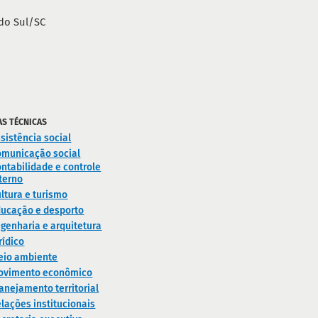
do Sul/SC
AS TÉCNICAS
sistência social
omunicação social
ntabilidade e controle
terno
ltura e turismo
ducação e desporto
genharia e arquitetura
rídico
eio ambiente
ovimento econômico
anejamento territorial
lações institucionais