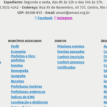
Expediente:
Segunda a sexta, das 8h às 12h e das 14h às 17h.
) 3531-4242 -
Endereço:
Rua XV de Novembro, nº 737, Centro, Rio 
CEP:
89160-015 -
Email:
amavi@amavi.org.br
Facebook
Instagram
MUNICÍPIOS ASSOCIADOS
EVENTOS
ÁRE
Perfil
Próximos eventos
As
Economia
Eventos passados
C
Prefeitos e Vice-
Co
Conferir inscrição
prefeitos
in
s
Conferir presença
Eventos
Cu
Certificados
Demografia
E
Geografia
En
Receitas
Ju
Prefeituras: horários
M
Prefeituras: endereços
M
Índices do ICMS
Pl
Localização e distâncias
Re