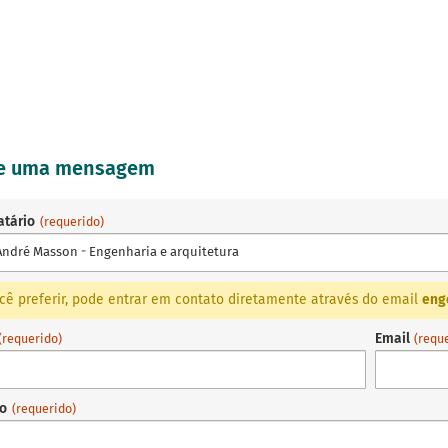
ie uma mensagem
atário
(requerido)
 André Masson - Engenharia e arquitetura
cê preferir, pode entrar em contato diretamente através do email
eng
Email
(requerido)
(requ
to
(requerido)