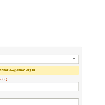
enharia4@amavi.org.br
.
erido)