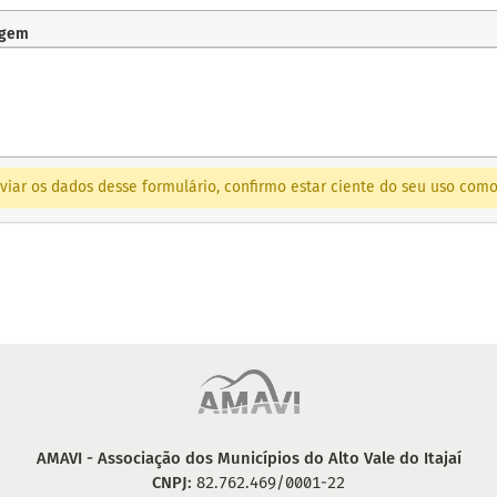
gem
viar os dados desse formulário, confirmo estar ciente do seu uso co
AMAVI - Associação dos Municípios do Alto Vale do Itajaí
CNPJ:
82.762.469/0001-22