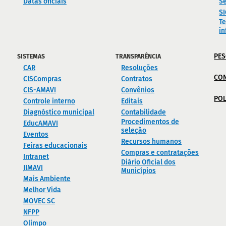
Datas oficiais
Se
S
Te
i
PES
SISTEMAS
TRANSPARÊNCIA
CAR
Resoluções
CO
CISCompras
Contratos
CIS-AMAVI
Convênios
POL
Controle interno
Editais
Diagnóstico municipal
Contabilidade
Procedimentos de
EducAMAVI
seleção
Eventos
Recursos humanos
Feiras educacionais
Compras e contratações
Intranet
Diário Oficial dos
JIMAVI
Municípios
Mais Ambiente
Melhor Vida
MOVEC SC
NFPP
Olimpo