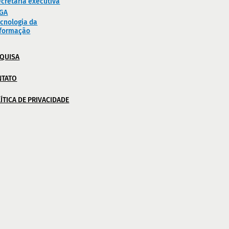
cretaria executiva
IGA
cnologia da
nformação
QUISA
NTATO
ÍTICA DE PRIVACIDADE