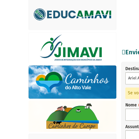
Env
Destin
Ariel
Se vo
Nome
Assun