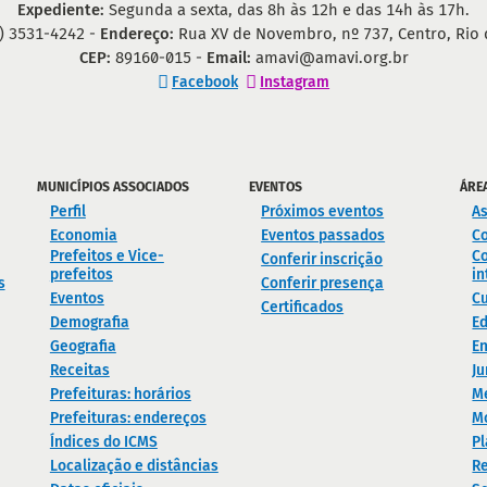
Expediente:
Segunda a sexta, das 8h às 12h e das 14h às 17h.
) 3531-4242 -
Endereço:
Rua XV de Novembro, nº 737, Centro, Rio 
CEP:
89160-015 -
Email:
amavi@amavi.org.br
Facebook
Instagram
MUNICÍPIOS ASSOCIADOS
EVENTOS
ÁRE
Perfil
Próximos eventos
As
Economia
Eventos passados
C
Prefeitos e Vice-
Co
Conferir inscrição
prefeitos
in
s
Conferir presença
Eventos
Cu
Certificados
Demografia
E
Geografia
En
Receitas
Ju
Prefeituras: horários
M
Prefeituras: endereços
M
Índices do ICMS
Pl
Localização e distâncias
Re