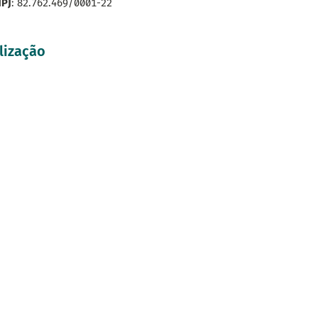
PJ
: 82.762.469/0001-22
lização