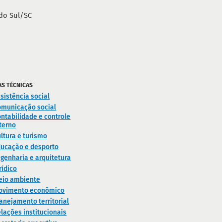
do Sul/SC
AS TÉCNICAS
sistência social
omunicação social
ntabilidade e controle
terno
ltura e turismo
ducação e desporto
genharia e arquitetura
rídico
eio ambiente
ovimento econômico
anejamento territorial
lações institucionais